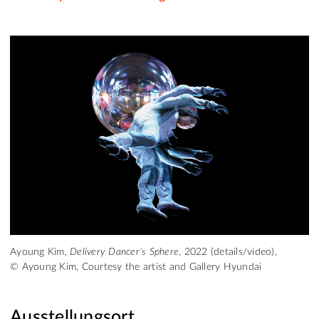
Ayoung Kim,
Delivery Dancer’s Sphere
, 2022 (details/video),
© Ayoung Kim, Courtesy the artist and Gallery Hyundai
Ausstellungsort