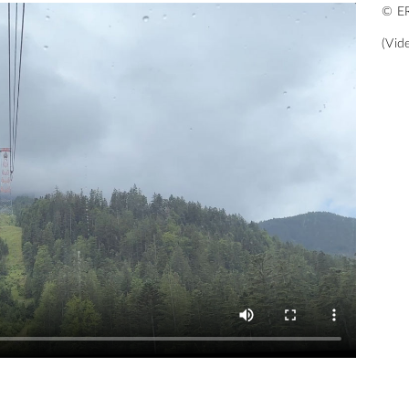
© ER
(Vid