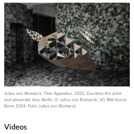
Julius von Bismarck,
Time Apparatus
, 2022, Courtesy the artist
and alexander levy, Berlin, © Julius von Bismarck; VG Bild-Kunst,
Bonn 2024, Foto: Julius von Bismarck
Videos