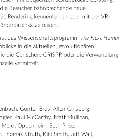
Fiction-Filmsequenzen (konzeptuelle Beratung:
n die Besucher bahnbrechende neue
tic Rendering kennenlernen oder mit der VR-
Körperdatensätze reisen.
g ist das Wissenschaftsprogramm
The Next Human
nblicke in die aktuellen, revolutionären
wie die Genschere CRISPR oder die Verwandlung
elle vermittelt.
tenbach, Günter Brus, Allen Ginsberg,
ogler, Paul McCarthy, Matt Mullican,
Meret Oppenheim, Seth Price,
 Thomas Struth, Kiki Smith, Jeff Wall,