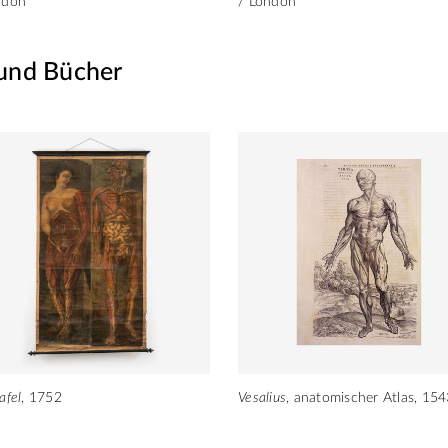
ndon
/ London
und Bücher
afel
, 1752
Vesalius
, anatomischer Atlas, 15