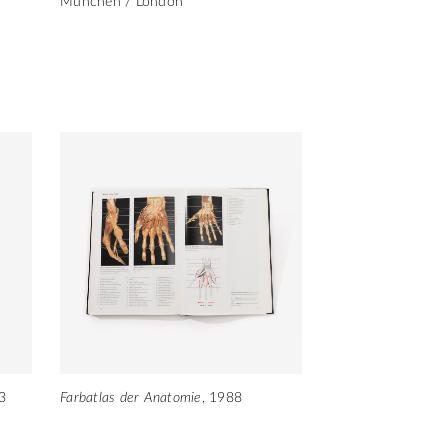
München / London
43
Farbatlas der Anatomie
, 1988